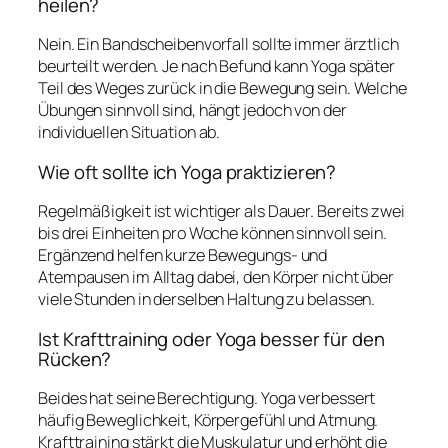
heilen?
Nein. Ein Bandscheibenvorfall sollte immer ärztlich
beurteilt werden. Je nach Befund kann Yoga später
Teil des Weges zurück in die Bewegung sein. Welche
Übungen sinnvoll sind, hängt jedoch von der
individuellen Situation ab.
Wie oft sollte ich Yoga praktizieren?
Regelmäßigkeit ist wichtiger als Dauer. Bereits zwei
bis drei Einheiten pro Woche können sinnvoll sein.
Ergänzend helfen kurze Bewegungs- und
Atempausen im Alltag dabei, den Körper nicht über
viele Stunden in derselben Haltung zu belassen.
Ist Krafttraining oder Yoga besser für den
Rücken?
Beides hat seine Berechtigung. Yoga verbessert
häufig Beweglichkeit, Körpergefühl und Atmung.
Krafttraining stärkt die Muskulatur und erhöht die