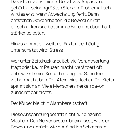
Das ist zunächst nichts Negatives. Anpassung
gehört zu seinen größten Stärken. Problematisch
wird es erst, wenn Abwechslung fehlt. Dann
entstehen Gewohnheiten, die Beweglichkeit
einschränken und bestimmte Bereiche dauerhaft
stärker belasten.
Hinzu kommt ein weiterer Faktor, der häufig
unterschätzt wird: Stress.
Wer unter Zeitdruck arbeitet, viel Verantwortung
trägt oder kaum Pausen macht, verändert oft
unbewusst seine Körperhaltung. Die Schultern
ziehen nach oben. Der Atem wird flacher. Der Kiefer
spannt sich an. Viele Menschen merken davon
zunächst gar nichts.
Der Körper bleibt in Alarmbereitschaft.
Diese Anspannung betrifft nicht nur einzelne
Muskeln. Das Nervensystem beeinflusst, wie sich
Bewegung anfühlt, wie empfindlich Schmerzen