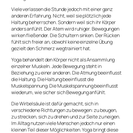
Viele verlassen die Stunde jedoch mit einer ganz
anderen Erfahrung. Nicht, weil sie plötzlich jede
Haltung beherrschen. Sondern weil sich ihr Körper
anders anfühlt. Der Atem wird ruhiger. Bewegungen
wirken fließender. Die Schultern sinken. Der Rücken
fühlt sich freier an, obwohl keine einzelne Übung
gezielt den Schmerz wegtrainiert hat.
Yoga behandelt den Körper nicht als Ansammlung
einzelner Muskeln. Jede Bewegung steht in
Beziehung zu einer anderen. Die Atmung beeinflusst
die Haltung. Die Haltung beeinflusst die
Muskelspannung. Die Muskelspannung beeinflusst
wiederum, wie sicher sich Bewegung anfühlt.
Die Wirbelsäule ist dafür gemacht, sich in
verschiedene Richtungen zu bewegen: zu beugen,
zu strecken, sich zu drehen und zur Seite zu neigen.
Im Alltag nutzen viele Menschen jedoch nur einen
kleinen Teil dieser Möglichkeiten. Yoga bringt diese