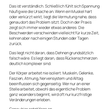
Das ist verständlich. Schließlich fühlt sich Spannung
häufig wie die Ursache an. Wenn ein Muskel hart
oder verkürzt wirkt, liegt die Vermutung nahe, dass
genau dort das Problem sitzt. Doch in der Praxis
zeigt sich immer wieder etwas anderes: Die
Beschwerden verschwinden vielleicht für kurze Zeit,
kehren aber nach einigen Stunden oder Tagen
zurück.
Das liegt nicht daran, dass Dehnen grundsätzlich
falsch wäre. Es liegt daran, dass Rückenschmerzen
deutlich komplexer sind.
Der Körper arbeitet nie isoliert. Muskeln, Gelenke,
Faszien, Atmung, Nervensystem und Alltag
beeinflussen sich gegenseitig. Wer nur an einer
Stelle arbeitet, obwohl das eigentliche Problem
ganz woanders beginnt, wird oft nur kurzfristige
Veränderungen erleben.
Genau hier setzt Yoga an.